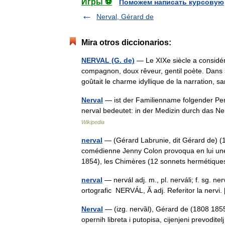
Игры ⚽
Поможем написать курсовую
Nerval, Gérard de
Mira otros diccionarios:
NERVAL (G. de)
— Le XIXe siècle a considé
compagnon, doux rêveur, gentil poète. Dans s
goûtait le charme idyllique de la narration
Nerval
— ist der Familienname folgender Pers
nerval bedeutet: in der Medizin durch das N
Wikipedia
nerval
— (Gérard Labrunie, dit Gérard de) (1
comédienne Jenny Colon provoqua en lui une e
1854), les Chimères (12 sonnets herméti
nerval
— nervál adj. m., pl. nerváli; f. sg. ne
ortografic NERVÁL, Ă adj. Referitor la nervi.
Nerval
— (izg. nervȁl), Gérard de (1808 1855
opernih libreta i putopisa, cijenjeni prevoditel