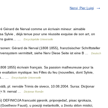
Nervi, Pier Luigi
ré Gérard de Nerval comme un écrivain mineur: aimable
a Sylvie , déjà tenue pour une réussite exquise de son art, on
, sans guère… …
Encyclopédie Universelle
onen: Gérard de Nerval (1808 1855), französischer Schriftsteller
ervensystem vermittelt, siehe Nerv Diese Seite ist eine B …
Deutsch
808 1855) écrivain français. Sa passion malheureuse pour la
xaltation mystique: les Filles du feu (nouvelles, dont Sylvie,
ques… …
Encyclopédie Universelle
rválă, pl. nervále Trimis de siveco, 10.08.2004. Sursa: Dicţionar
 [< fr. nerval …
Dicționar Român
) DEFINICIJA francuski pjesnik, pripovjedač, pisac igrokaza,
j (Goetheov Faust), u poeziji melankolik, u životu sklon mistici,