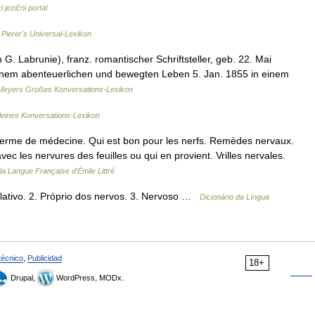
 jezični portal
…
Pierer's Universal-Lexikon
 G. Labrunie), franz. romantischer Schriftsteller, geb. 22. Mai
einem abenteuerlichen und bewegten Leben 5. Jan. 1855 in einem
Meyers Großes Konversations-Lexikon
leines Konversations-Lexikon
° Terme de médecine. Qui est bon pour les nerfs. Remèdes nervaux.
c les nervures des feuilles ou qui en provient. Vrilles nervales.
 la Langue Française d'Émile Littré
elativo. 2. Próprio dos nervos. 3. Nervoso …
Dicionário da Língua
técnico
,
Publicidad
18+
Drupal,
WordPress, MODx.