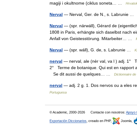
magiji i okultnome (ciklus soneta… …
Hrvatski
Nerval
— Nerval, Ger. de N., s. Labrunie 
Nerval
— (spr. närwáll), Gérard de (eigentlich
1808 in Paris, erhängte sich daselbst nach 
Anfall von Geistesstörung. Mitarbeiter… …
Nerval
— (spr. wáll), G. de, s. Labrunie …
K
nerval
— nerval, ale (nèr val, va l ) adj. 1
2° Terme de botanique. Qui est en rapport ave
Se dit aussi de quelques… …
Dictionnaire de
nerval
— adj. 2 g. 1. Dos nervos ou a eles r
Portuguesa
© Academic, 2000-2026
Contacte con nosotros:
Apoyo 
Exportación Diccionarios
, creado en PHP,
Joomla,